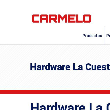
Productos
P
Hardware La Cues
Hardware La 